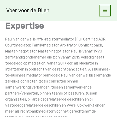
Ga
naar
Voer voor de Bijen
de
inhoud
Expertise
Paul van der Wal is MfN-registermediator | Full Certified ADR,
Courtmediator, Familymediator, Arbitrator, Conflictcoach,
Master-negotiator, Master-negotiator. Paul is vanaf 1990
zelfstandig ondernemer die zich vanaf 2015 volledig heeft
toegelegd op mediation. Vanaf 2017 ook als Mediator in
strafzaken in opdracht van de rechtbank actief. Als business-
to-business mediator bemiddeld Paul van der Wal bij allerhande
zakelijke conflicten, zoals conflicten binnen
samenwerkingsverbanden, tussen samenwerkende
partners/vennoten, binnen teams of besturen, tussen
organisaties, bij arbeidsgerelateerde geschillen en bij
vastgoedgerelateerde geschillen en Vve’s. Ook werkt onder
meer als rechtbankmediator voor het gerechtshof de