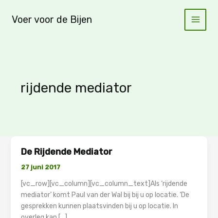
Ga
naar
Voer voor de Bijen
de
inhoud
rijdende mediator
De Rijdende Mediator
27 juni 2017
[vc_row][vc_column][vc_column_text]Als ‘rijdende
mediator’ komt Paul van der Wal bij bij u op locatie. ‘De
gesprekken kunnen plaatsvinden bij u op locatie. In
overleg kan […]